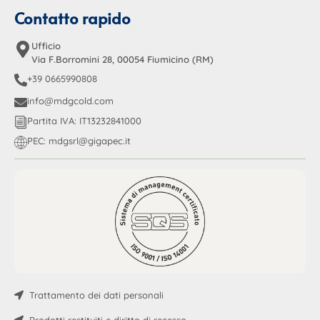
Contatto rapido
Ufficio
Via F.Borromini 28, 00054 Fiumicino (RM)
+39 0665990808
info@mdgcold.com
Partita IVA: IT13232841000
PEC: mdgsrl@gigapec.it
Trattamento dei dati personali