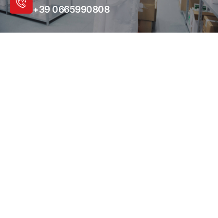
+39 0665990808