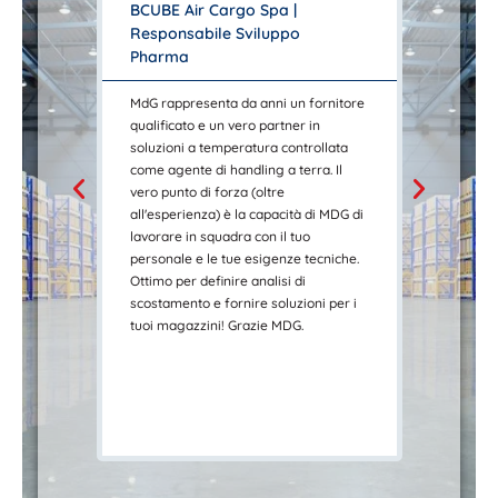
BCUBE Air Cargo Spa |




Responsabile Sviluppo
Aeromèx
Pharma
Garanzia
Respons
MdG rappresenta da anni un fornitore
qualificato e un vero partner in
In Aeromé
soluzioni a temperatura controllata
felici di 
come agente di handling a terra. Il
li abbiam
vero punto di forza (oltre
imparato 
all'esperienza) è la capacità di MDG di
freddo e s
lavorare in squadra con il tuo
Marco e t
personale e le tue esigenze tecniche.
pronti ad 
Ottimo per definire analisi di
più veloce
scostamento e fornire soluzioni per i
di menzion
tuoi magazzini! Grazie MDG.
servizi so
monitorag
mapping f
eccellent
tutto MdG.