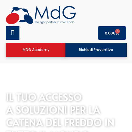
0
0.00
€
MDG Academy
Richiedi Preventivo
IL TUO ACCESSO
A SOLUZIONI PER LA
CATENA DEL FREDDO IN