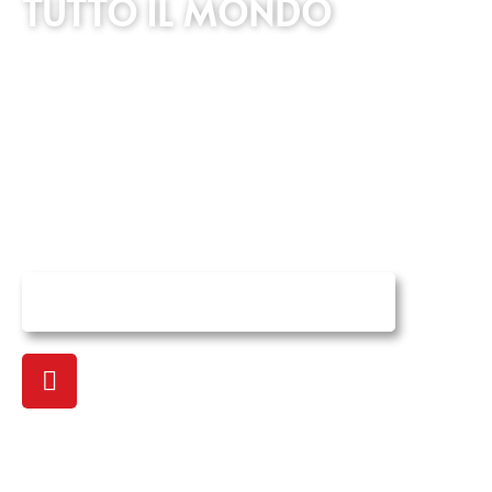
TUTTO IL MONDO
Siamo specializzati nella logistica della catena del
freddo per diverse industrie, tra cui farmaceutica,
alimentare, logistica e sanitaria. Le nostre soluzioni
sono personalizzate per soddisfare le esigenze uniche
dei nostri clienti. Come azienda
certificata ISO 9001
,
manteniamo i più alti standard di qualità.
VISITA IL NOSTRO NEGOZIO ONLINE
Chiamaci ora
+39 0665990808