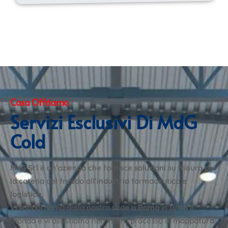
Cosa Offriamo
Servizi Esclusivi Di MdG
Cold
MdG Srl
è un’azienda che fornisce
soluzioni
su misura per
la catena del freddo all’
industria
farmaceutica e
logistica.
Vi supportiamo dalla nostra sede a
Roma
in tutto il
mondo e vi assistiamo nell’intero processo di
mappatura