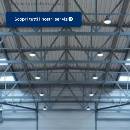
della vostra
struttura
o
veicolo
.
Scopri tutti i nostri servizi