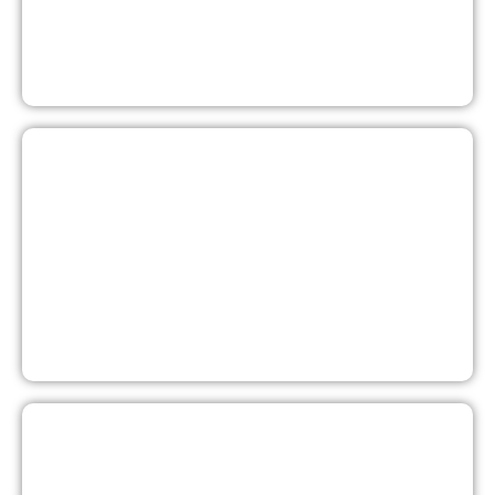
Inizia a imparare ora
MdG Consulting
Assistiamo i nostri clienti con progetti di consulenza per la
certificazione delle GDP.
Visita il sito web
La Couverture