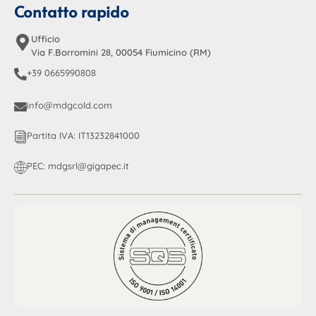
Contatto rapido
Ufficio
Via F.Borromini 28, 00054 Fiumicino (RM)
+39 0665990808
info@mdgcold.com
Partita IVA: IT13232841000
PEC: mdgsrl@gigapec.it